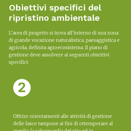
Obiettivi specifici del
ripristino ambientale
L’area di progetto si trova all’interno di una zona
di grande vocazione naturalistica, paesaggistica e
agricola, definita agroecosistema. Il piano di
gestione deve assolvere ai seguenti obiettivi
specifici:
Offrire orientamenti alle attività di gestione
At
e.
delle fasce tampone ai fini di ottemperare al
p
meglio la salvaguardia del sito ed in
tu