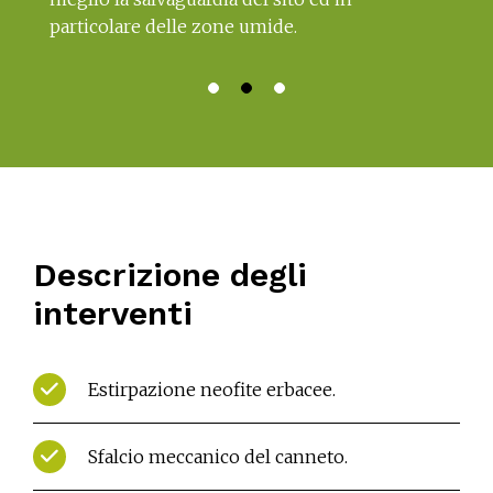
particolare delle zone umide.
q
i
pi
Descrizione degli
interventi
Estirpazione neofite erbacee.
Sfalcio meccanico del canneto.