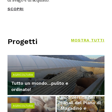
di svago e di acquisto.
SCOPRI
Progetti
MOSTRA TUTTI
AGRICOLTURA
Tutto un mondo…pulito e
ordinato!
NATURA E PAESAGGIO
Biodiversità nei
canali del Piano di
AGRICOLTURA
Magadino e